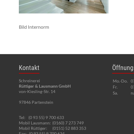
Bild Internorm
Kontakt
Öffnung
Schreinerei
Mo.-Do.
0
Rüttiger & Lausmann GmbH
Fr.
0
von-Kiesling-Str. 14
Sa.
n
97846
Partenstein
Tel:
(0 93 55) 9 700 633
Mobil Lausmann:
(0160) 7 273 749
Mobil Rüttiger:
(0151) 52 883 353
Fax:
(0 93 55) 9 700 634