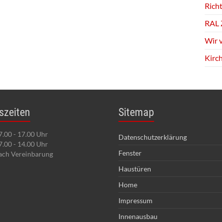
Richt
RAL 
Wir 
Kirc
szeiten
Sitemap
7.00 - 17.00 Uhr
Datenschutzerklärung
7.00 - 14.00 Uhr
Fenster
ach Vereinbarung
Haustüren
Home
Impressum
Innenausbau