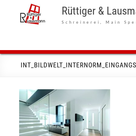
Zum
Inhalt
Rüttiger & Laus
springen
Schreinerei, Main Spe
INT_BILDWELT_INTERNORM_EINGANG