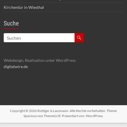
Kirchentür in Wiesthal
Suche
Webdesign, Realisation unter WordPress
digitalwire.de
Copyright © 2026
Rüttiger & Lausmann
. Alle Rechte vorbehalten. Theme
Spacious
von ThemeGrill. Präsentiert von:
WordPress
.