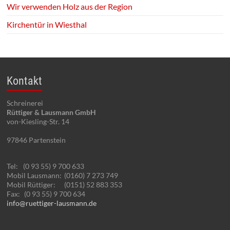
Wir verwenden Holz aus der Region
Kirchentür in Wiesthal
Kontakt
Schreinerei
Rüttiger & Lausmann GmbH
von-Kiesling-Str. 14
97846
Partenstein
Tel:
(0 93 55) 9 700 633
Mobil Lausmann:
(0160) 7 273 749
Mobil Rüttiger:
(0151) 52 883 353
Fax:
(0 93 55) 9 700 634
info@ruettiger-lausmann.de