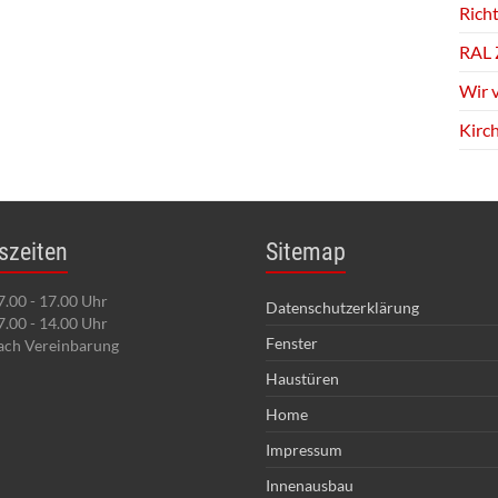
Richt
RAL 
Wir 
Kirc
szeiten
Sitemap
7.00 - 17.00 Uhr
Datenschutzerklärung
7.00 - 14.00 Uhr
Fenster
ach Vereinbarung
Haustüren
Home
Impressum
Innenausbau