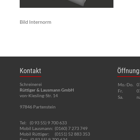
Bild Internorm
Kontakt
Öffnung
Schreinerei
Mo.-Do.
0
Rüttiger & Lausmann GmbH
Fr.
0
von-Kiesling-Str. 14
Sa.
n
97846
Partenstein
Tel:
(0 93 55) 9 700 633
Mobil Lausmann:
(0160) 7 273 749
Mobil Rüttiger:
(0151) 52 883 353
Fax:
(0 93 55) 9 700 634