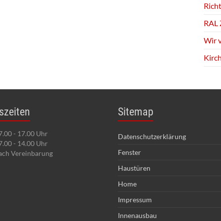
Richt
RAL 
Wir 
Kirc
szeiten
Sitemap
7.00 - 17.00 Uhr
Datenschutzerklärung
7.00 - 14.00 Uhr
Fenster
ach Vereinbarung
Haustüren
Home
Impressum
Innenausbau