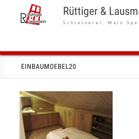
Zum
Inhalt
Rüttiger & Laus
springen
Schreinerei, Main Spe
EINBAUMOEBEL20