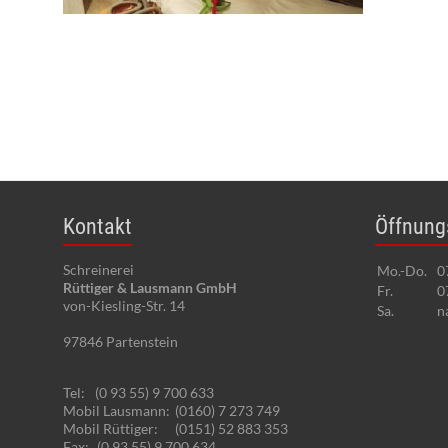
Kontakt
Öffnung
Schreinerei
Mo.-Do.
0
Rüttiger & Lausmann GmbH
Fr.
0
von-Kiesling-Str. 14
Sa.
n
97846
Partenstein
Tel:
(0 93 55) 9 700 633
Mobil Lausmann:
(0160) 7 273 749
Mobil Rüttiger:
(0151) 52 883 353
Fax:
(0 93 55) 9 700 634