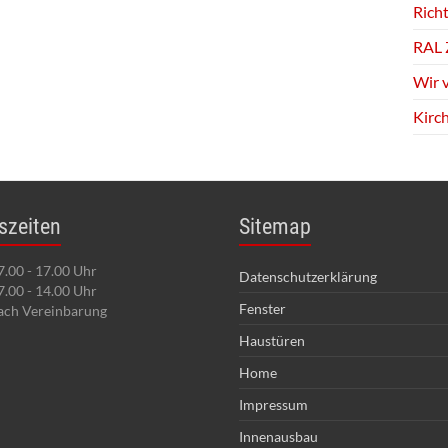
Richt
RAL 
Wir 
Kirc
szeiten
Sitemap
7.00 - 17.00 Uhr
Datenschutzerklärung
7.00 - 14.00 Uhr
Fenster
ach Vereinbarung
Haustüren
Home
Impressum
Innenausbau