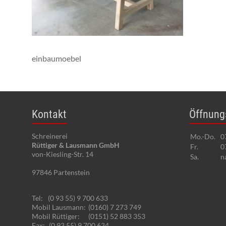
einbaumoebel
Kontakt
Öffnung
Schreinerei
Mo.-Do.
0
Rüttiger & Lausmann GmbH
Fr.
0
von-Kiesling-Str. 14
Sa.
n
97846
Partenstein
Tel:
(0 93 55) 9 700 633
Mobil Lausmann:
(0160) 7 273 749
Mobil Rüttiger:
(0151) 52 883 353
Fax:
(0 93 55) 9 700 634