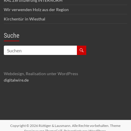
RAL Zertifizierung INTERNORM
Wir verwenden Holz aus der Region
Kirchentür in Wiesthal
Suche
Webdesign, Realisation unter WordPress
digitalwire.de
Copyright © 2026
Rüttiger & Lausmann
. Alle Rechte vorbehalten. Theme
Spacious
von ThemeGrill. Präsentiert von:
WordPress
.