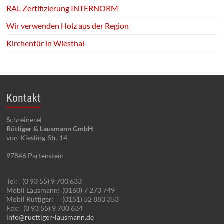
RAL Zertifizierung INTERNORM
Wir verwenden Holz aus der Region
Kirchentür in Wiesthal
Kontakt
Schreinerei
Rüttiger & Lausmann GmbH
von-Kiesling-Str. 14
97846
Partenstein
Tel:
(0 93 55) 9 700 633
Mobil Lausmann:
(0160) 7 273 749
Mobil Rüttiger:
(0151) 52 883 353
Fax:
(0 93 55) 9 700 634
info@ruettiger-lausmann.de